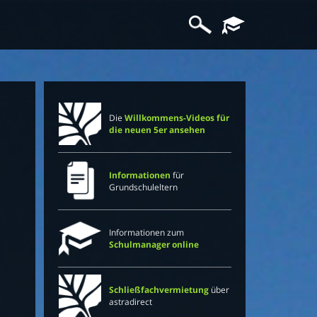
Die
Willkommens-Videos für
die neuen 5er ansehen
Informationen
für
Grundschuleltern
Informationen zum
Schulmanager online
Schließfachvermietung
über
astradirect