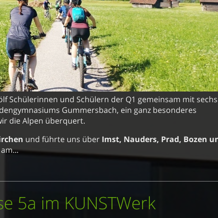
ölf Schülerinnen und Schülern der Q1 gemeinsam mit sechs
Lindengymnasiums Gummersbach, ein ganz besonderes
ir die Alpen überquert.
irchen
und führte uns über
Imst, Nauders, Prad, Bozen u
 am...
sse 5a im KUNSTWerk